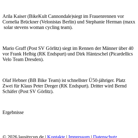
Arila Kaiser (BikeKult Cannondale)siegt im Frauenrennen vor
Cornelia Brückner (Velonistas Berlin) und Stephanie Herman (maxx
solar
stevens
woman
cycling team).
Mario Graff (Post
SV
Görlitz) siegt im Rennen der Männer über 40
vor Frank Helbig (RK Endspurt) und Dirk Häntzschel (Picardellics
Velo Team Dresden).
Olaf Hebner (BB Bike Team) ist schnellster Ü50-jähriger. Platz
Zwei für Klaus Peter Dreger (RK Endspurt). Dritter wird Bernd
Schäfer (Post SV Görlitz).
Ergebnisse
© 2026 lausitzcup.de |
Kontakte
|
Impressum
|
Datenschutz