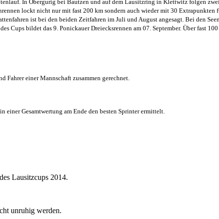
lauf. In Obergurig bei Bautzen und auf dem Lausitzring in Klettwitz folgen zwei s
nrennen lockt nicht nur mit fast 200 km sondern auch wieder mit 30 Extrapunkten f
enfahren ist bei den beiden Zeitfahren im Juli und August angesagt. Bei den Seen
des Cups bildet das 9. Ponickauer Dreiecksrennen am 07. September. Über fast 10
und Fahrer einer Mannschaft zusammen gerechnet.
in einer Gesamtwertung am Ende den besten Sprinter ermittelt.
des Lausitzcups 2014.
icht unruhig werden.