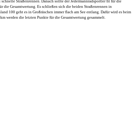
chnelle Straßenrennen. Danach sollte der Jedermannradsportler fit für die
ür die Gesamtwertung. Es schließen sich die beiden Straßenrennen in
land 100 geht es in Großräschen immer flach am See entlang. Dafür wird es beim
0 km werden die letzten Punkte für die Gesamtwertung gesammelt.