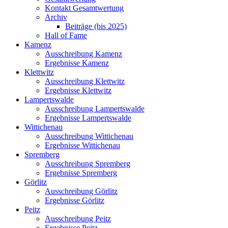
Kontakt Gesamtwertung
Archiv
Beiträge (bis 2025)
Hall of Fame
Kamenz
Ausschreibung Kamenz
Ergebnisse Kamenz
Klettwitz
Ausschreibung Klettwitz
Ergebnisse Klettwitz
Lampertswalde
Ausschreibung Lampertswalde
Ergebnisse Lampertswalde
Wittichenau
Ausschreibung Wittichenau
Ergebnisse Wittichenau
Spremberg
Ausschreibung Spremberg
Ergebnisse Spremberg
Görlitz
Ausschreibung Görlitz
Ergebnisse Görlitz
Peitz
Ausschreibung Peitz
Ergebnisse Peitz