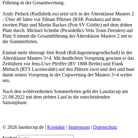
Führung in der Gesamtwertung.
Andy Pielack (Radfabrik.eu) setzt sich in der Altersklasse Masters 2
- Über 40 Jahre vor Tilman Pfitzner (RSK Potsdam) auf dem
zweiten Platz und Martin Backes (Post SV Görlitz) auf dem dritten
Platz durch. Michael Scheibe (Picardellics Velo Team Dresden) auf
Platz 9 nimmt die Gesamtführung der Altersklasse Masters 2 mit in
die Sommerferien.
Einmal mehr überragt Jörn Reuß (Rdl-Ingenieurgesellschaft) in der
Altersklasse Masters 3+4. Mit deutlichem Vorsprung gewinnt er das
Zeitfahren vor Jens-Uwe Pfeiffer (RV 1888 Berlin) und Frank
Mirbach (RTS Lucenwalde) auf den Plätzen zwei und drei und baut
damit seinen Vorsprung in der Cupwertung der Masters 3+4 weiter
aus.
Nach den wohlverdienten Sommerferien geht der Lausitzcup am
21.08.2022 mit dem siebten Lauf in die entscheidenden
Saisonphase.
© 2026 lausitzcup.de |
Kontakte
|
Impressum
|
Datenschutz
Suchen