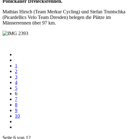
Ponickauer Dreiecksrennen.
Mathias Hirsch (Team Merkur Cycling) und Stefan Truntschka
(Picardellics Velo Team Dresden) belegen die Plätze im
Männerrennen über 97 km.
1
2
3
4
5
6
7
8
9
10
Seite 6 von 12