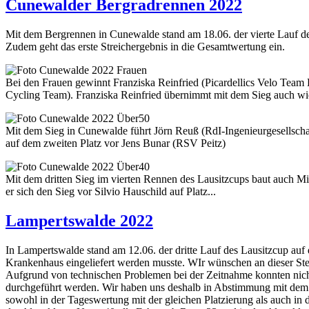
Cunewalder Bergradrennen 2022
Mit dem Bergrennen in Cunewalde stand am 18.06. der vierte Lauf des
Zudem geht das erste Streichergebnis in die Gesamtwertung ein.
Bei den Frauen gewinnt Franziska Reinfried (Picardellics Velo Te
Cycling Team). Franziska Reinfried übernimmt mit dem Sieg auch wie
Mit dem Sieg in Cunewalde führt Jörn Reuß (RdI-Ingenieurgesellsch
auf dem zweiten Platz vor Jens Bunar (RSV Peitz)
Mit dem dritten Sieg im vierten Rennen des Lausitzcups baut auch M
er sich den Sieg vor Silvio Hauschild auf Platz...
Lampertswalde 2022
In Lampertswalde stand am 12.06. der dritte Lauf des Lausitzcup au
Krankenhaus eingeliefert werden musste. WIr wünschen an dieser Ste
Aufgrund von technischen Problemen bei der Zeitnahme konnten nicht
durchgeführt werden. Wir haben uns deshalb in Abstimmung mit dem V
sowohl in der Tageswertung mit der gleichen Platzierung als auch in d