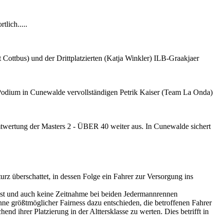
lich.....
ttbus) und der Drittplatzierten (Katja Winkler) ILB-Graakjaer
Podium in Cunewalde vervollständigen Petrik Kaiser (Team La Onda)
mtwertung der Masters 2 - ÜBER 40 weiter aus. In Cunewalde sichert
z überschattet, in dessen Folge ein Fahrer zur Versorgung ins
asst und auch keine Zeitnahme bei beiden Jedermannrennen
e größtmöglicher Fairness dazu entschieden, die betroffenen Fahrer
d ihrer Platzierung in der Alttersklasse zu werten. Dies betrifft in