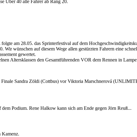
sse Über 40 alle Fahrer ab Rang 20.
 folgte am 28.05. das Sprinterfestival auf dem Hochgeschwindigkeitsk
0. Wir wünschen auf diesem Wege allen gestürzten Fahrern eine schnel
assement gewertet.
inzelnen Altersklassen den Gesamtführenden VOR dem Rennen in Lamp
ppen Finale Sandra Zöldi (Cottbus) vor Viktoria Marschnerová (
auf dem Podium. Rene Halkow kann sich am Ende gegen Jörn Reuß...
in Kamenz.