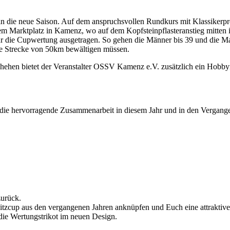
n die neue Saison. Auf dem anspruchsvollen Rundkurs mit Klassikerpr
uf dem Marktplatz in Kamenz, wo auf dem Kopfsteinpflasteranstieg mitt
r die Cupwertung ausgetragen. So gehen die Männer bis 39 und die Ma
ne Strecke von 50km bewältigen müssen.
chehen bietet der Veranstalter OSSV Kamenz e.V. zusätzlich ein Hob
die hervorragende Zusammenarbeit in diesem Jahr und in den Vergang
zurück.
itzcup aus den vergangenen Jahren anknüpfen und Euch eine attraktive 
 die Wertungstrikot im neuen Design.