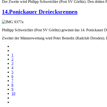
Der Zweite wird Philipp Schweichler (Post SV Görlitz). Den dritten P
14.Ponickauer Dreiecksrennen
Phillipp Schweichler (Post SV Görlitz) gewinnt das 14. Ponickauer D
Zweiter der Männerwertung wird Peter Benedix (Radclub Dresden). 
1
2
3
4
5
6
7
8
9
10