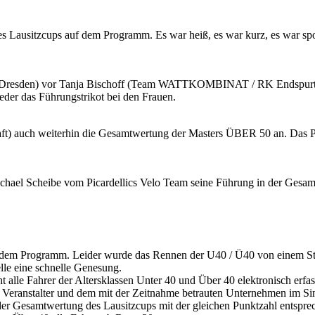
 Lausitzcups auf dem Programm. Es war heiß, es war kurz, es war sport
am Dresden) vor Tanja Bischoff (Team WATTKOMBINAT / RK Endspurt Co
der das Führungstrikot bei den Frauen.
aft) auch weiterhin die Gesamtwertung der Masters ÜBER 50 an. Das 
ichael Scheibe vom Picardellics Velo Team seine Führung in der Gesa
f dem Programm. Leider wurde das Rennen der U40 / Ü40 von einem Stur
lle eine schnelle Genesung.
 alle Fahrer der Altersklassen Unter 40 und Über 40 elektronisch erf
eranstalter und dem mit der Zeitnahme betrauten Unternehmen im Sinn
er Gesamtwertung des Lausitzcups mit der gleichen Punktzahl entsprechen